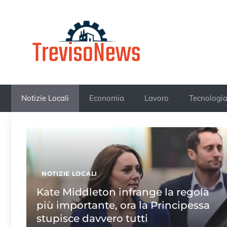
Vai
al
contenuto
Notizie Locali
Economia
Lavoro
Tecnologi
NOTIZIE LOCALI
Kate Middleton infrange la regola
più importante, ora la Principessa
stupisce davvero tutti