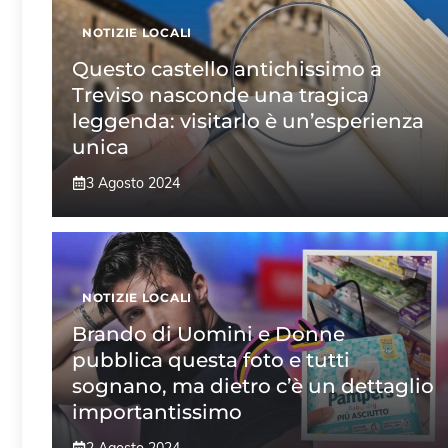
NOTIZIE LOCALI
Questo castello antichissimo a
Treviso nasconde una tragica
leggenda: visitarlo è un’esperienza
unica
3 Agosto 2024
NOTIZIE LOCALI
Brando di Uomini e Donne
pubblica questa foto e tutti
sognano, ma dietro c’è un dettaglio
importantissimo
2 Agosto 2024