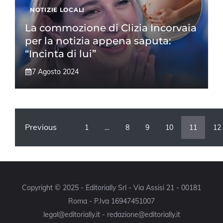
NOTIZIE LOCALI
La commozione di Clizia Incorvaia
per la notizia appena saputa:
“Incinta di lui”
7 Agosto 2024
Previous
1
…
8
9
10
11
12
Copyright © 2025 - Editorially Srl - Via Assisi 21 - 00181
Roma - P.Iva 16947451007
legal@editorially.it - redazione@editorially.it