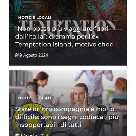
NOTIZIE LOCALI
“Non posso più viaggiare fuori
dall’Italia”: dramma per l’ex
Temptation Island, motivo choc
9 Agosto 2024
NOTIZIE LOCALI
Stare in loro compagnia è molto
difficile: sono i segni zodiacali più
insopportabili di tutti
9 Agosto 2024