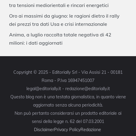
tra tensioni mediorientali e rincari energetici
Oro ai massimi da giugno: le ragioni dietro il rally
dei prezzi tra dati Usa e crisi internazionale
Anima, a luglio raccolta totale negativa di 42
milioni: i dati aggiornati
Copyright © 2025 - Editorially Srl - Via Assisi 21 - 00181
Roma - P.Iva 16947451007
legal@editorially.it - redazione@editorially.it
Questo blog non è una testata giornalistica, in quanto viene
aggiornato senza alcuna periodicità.
Non può pertanto considerarsi un prodotto editoriale ai
sensi della legge n. 62 del 07.03.2001
Disclaimer
Privacy Policy
Redazione