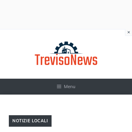
×
Vai
al
contenuto
Menu
NOTIZIE LOCALI