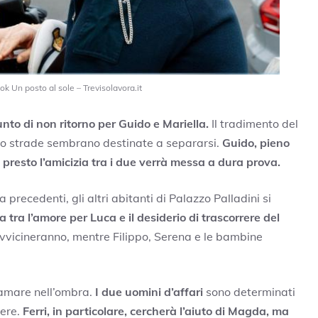
k Un posto al sole – Trevisolavora.it
to di non ritorno per Guido e Mariella.
Il tradimento del
oro strade sembrano destinate a separarsi.
Guido, pieno
n presto l’amicizia tra i due verrà messa a dura prova.
precedenti, gli altri abitanti di Palazzo Palladini si
 tra l’amore per Luca e il desiderio di trascorrere del
avvicineranno, mentre Filippo, Serena e le bambine
ramare nell’ombra.
I due uomini d’affari
sono determinati
tere.
Ferri, in particolare, cercherà l’aiuto di Magda, ma