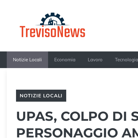
Vai
al
contenuto
Notizie Locali
Economia
Lavoro
Tecnologi
NOTIZIE LOCALI
UPAS, COLPO DI 
PERSONAGGIO AM