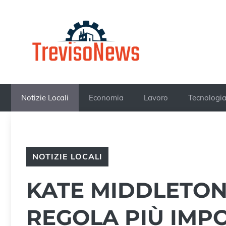
Vai
al
contenuto
Notizie Locali
Economia
Lavoro
Tecnologi
NOTIZIE LOCALI
KATE MIDDLETON
REGOLA PIÙ IMP