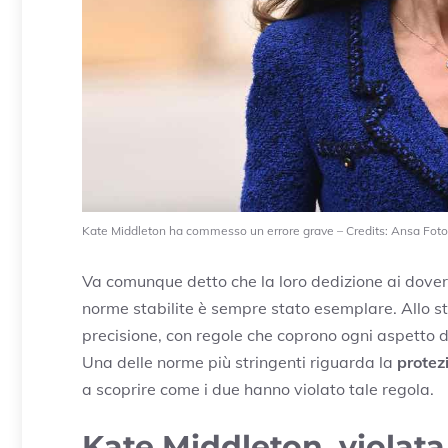
Kate Middleton ha commesso un errore grave – Credits: Ansa Foto –
Va comunque detto che la loro dedizione ai doveri 
norme stabilite è sempre stato esemplare. Allo ste
precisione, con regole che coprono ogni aspetto d
Una delle norme più stringenti riguarda la
protez
a scoprire come i due hanno violato tale regola.
Kate Middleton, violata