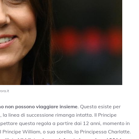
ora.it
rono non possono viaggiare insieme
. Questa esiste per
, la linea di successione rimanga intatta. Il Principe
spettare questa regola a partire dai 12 anni, momento in
 Principe William, o sua sorella, la Principessa Charlotte.