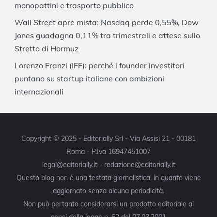
monopattini e trasporto pubblico
Wall Street apre mista: Nasdaq perde 0,55%, Dow
Jones guadagna 0,11% tra trimestrali e attese sullo
Stretto di Hormuz
Lorenzo Franzi (IFF): perché i founder investitori
puntano su startup italiane con ambizioni
internazionali
Copyright © 2025 - Editorially Srl - Via Assisi 21 - 00181
Roma - P.Iva 16947451007
legal@editorially.it - redazione@editorially.it
Questo blog non è una testata giornalistica, in quanto viene
aggiornato senza alcuna periodicità.
Non può pertanto considerarsi un prodotto editoriale ai
sensi della legge n. 62 del 07.03.2001