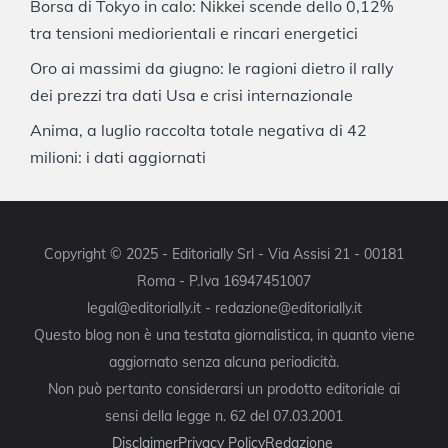
Borsa di Tokyo in calo: Nikkei scende dello 0,12%
tra tensioni mediorientali e rincari energetici
Oro ai massimi da giugno: le ragioni dietro il rally
dei prezzi tra dati Usa e crisi internazionale
Anima, a luglio raccolta totale negativa di 42
milioni: i dati aggiornati
Copyright © 2025 - Editorially Srl - Via Assisi 21 - 00181
Roma - P.Iva 16947451007
legal@editorially.it - redazione@editorially.it
Questo blog non è una testata giornalistica, in quanto viene
aggiornato senza alcuna periodicità.
Non può pertanto considerarsi un prodotto editoriale ai
sensi della legge n. 62 del 07.03.2001
Disclaimer
Privacy Policy
Redazione