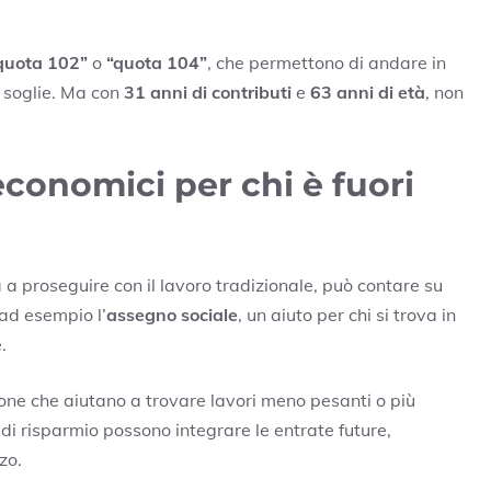
quota 102”
o
“quota 104”
, che permettono di andare in
 soglie. Ma con
31 anni di contributi
e
63 anni di età
, non
economici per chi è fuori
a proseguire con il lavoro tradizionale, può contare su
 ad esempio l’
assegno sociale
, un aiuto per chi si trova in
.
ione che aiutano a trovare lavori meno pesanti o più
ni di risparmio possono integrare le entrate future,
zo.