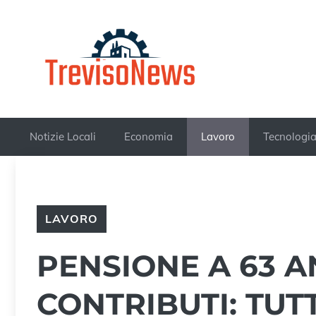
Vai
al
contenuto
Notizie Locali
Economia
Lavoro
Tecnologi
LAVORO
PENSIONE A 63 AN
CONTRIBUTI: TUT