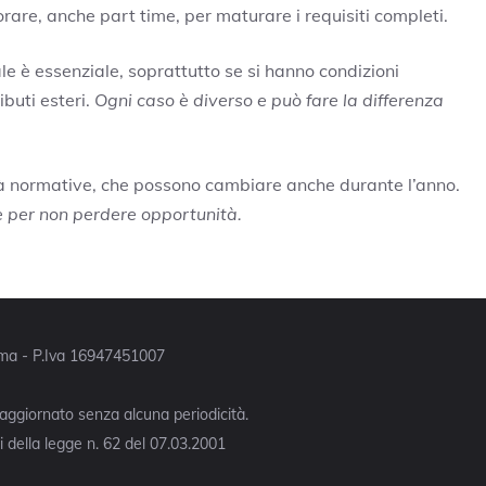
are, anche part time, per maturare i requisiti completi.
le è essenziale, soprattutto se si hanno condizioni
ibuti esteri.
Ogni caso è diverso e può fare la differenza
ità normative, che possono cambiare anche durante l’anno.
ore per non perdere opportunità.
Roma - P.Iva 16947451007
 aggiornato senza alcuna periodicità.
 della legge n. 62 del 07.03.2001