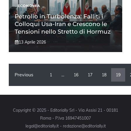
ECONOMIA
Petrolio in Turbolenza: Falliti i
Colloqui Usa-Iran e Crescono le
Tensioni nello Stretto di Hormuz
13 Aprile 2026
Previous
1
…
16
17
18
19
Copyright © 2025 - Editorially Srl - Via Assisi 21 - 00181
Roma - P.Iva 16947451007
legal@editorially.it - redazione@editorially.it