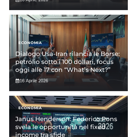
ECONOMIA
Dialogo Usa-Iran rilancia le Borse:
petrolio sotto i 100 dollari, focus
oggi alle 17 con “What’s Next?”
16 Aprile 2026
ECONOMIA
Janus Henderson: Federico Pons
svela le opportunità nel fixed
income tra sfide