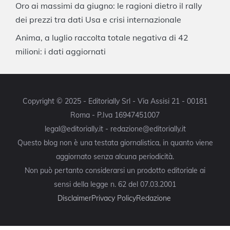
Oro ai massimi da giugno: le ragioni dietro il rally
dei prezzi tra dati Usa e crisi internazionale
Anima, a luglio raccolta totale negativa di 42
milioni: i dati aggiornati
Copyright © 2025 - Editorially Srl - Via Assisi 21 - 00181
Roma - P.Iva 16947451007
legal@editorially.it - redazione@editorially.it
Questo blog non è una testata giornalistica, in quanto viene
aggiornato senza alcuna periodicità.
Non può pertanto considerarsi un prodotto editoriale ai
sensi della legge n. 62 del 07.03.2001
Disclaimer
Privacy Policy
Redazione