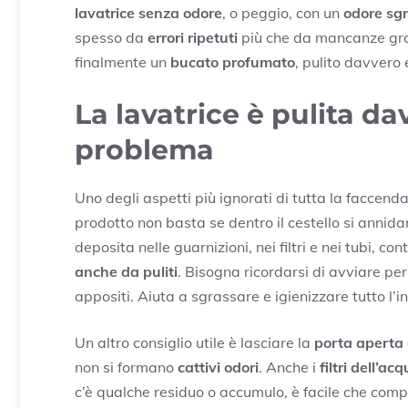
lavatrice senza odore
, o peggio, con un
odore sg
spesso da
errori ripetuti
più che da mancanze grav
finalmente un
bucato profumato
, pulito davvero 
La lavatrice è pulita da
problema
Uno degli aspetti più ignorati di tutta la faccend
prodotto non basta se dentro il cestello si annid
deposita nelle guarnizioni, nei filtri e nei tubi, c
anche da puliti
. Bisogna ricordarsi di avviare p
appositi. Aiuta a sgrassare e igienizzare tutto l’
Un altro consiglio utile è lasciare la
porta aperta
non si formano
cattivi odori
. Anche i
filtri dell’ac
c’è qualche residuo o accumulo, è facile che compr