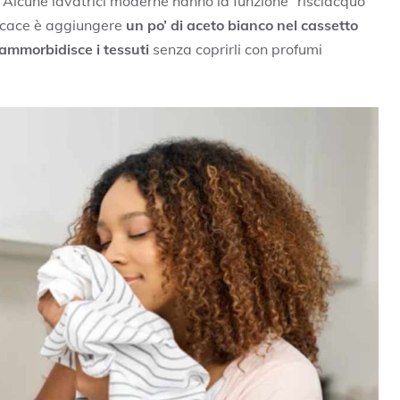
à. Alcune lavatrici moderne hanno la funzione “risciacquo
ficace è aggiungere
un po’ di aceto bianco nel cassetto
ammorbidisce i tessuti
senza coprirli con profumi