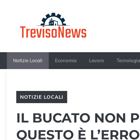
Vai
al
contenuto
Notizie Locali
Economia
Lavoro
Tecnologi
NOTIZIE LOCALI
IL BUCATO NON 
QUESTO È L’ERR