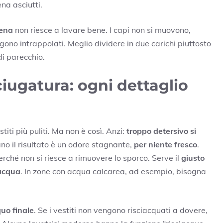
a asciutti.
iena
non riesce a lavare bene. I capi non si muovono,
ono intrappolati. Meglio dividere in due carichi piuttosto
 di parecchio.
ciugatura: ogni dettaglio
iti più puliti. Ma non è così. Anzi:
troppo detersivo si
ano il risultato è un odore stagnante,
per niente fresco
.
ché non si riesce a rimuovere lo sporco. Serve il
giusto
’acqua
. In zone con acqua calcarea, ad esempio, bisogna
quo finale
. Se i vestiti non vengono risciacquati a dovere,