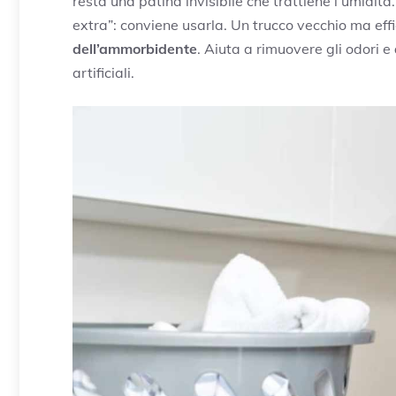
resta una patina invisibile che trattiene l’umidit
extra”: conviene usarla. Un trucco vecchio ma ef
dell’ammorbidente
. Aiuta a rimuovere gli odori e
artificiali.