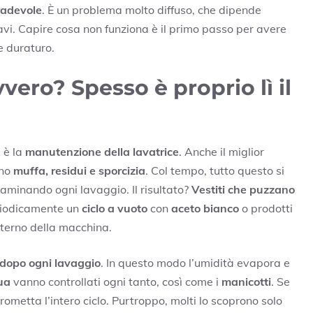
radevole
. È un problema molto diffuso, che dipende
i. Capire cosa non funziona è il primo passo per avere
e duraturo.
vvero? Spesso è proprio lì il
a è la
manutenzione della lavatrice
. Anche il miglior
ano
muffa, residui e sporcizia
. Col tempo, tutto questo si
ontaminando ogni lavaggio. Il risultato?
Vestiti che puzzano
eriodicamente un
ciclo a vuoto
con
aceto bianco
o prodotti
interno della macchina.
 dopo ogni lavaggio
. In questo modo l’umidità evapora e
qua
vanno controllati ogni tanto, così come i
manicotti
. Se
ometta l’intero ciclo. Purtroppo, molti lo scoprono solo