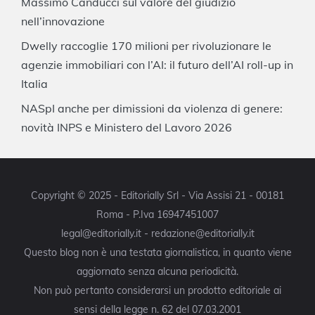
Massimo Canducci sul valore del giudizio
nell’innovazione
Dwelly raccoglie 170 milioni per rivoluzionare le
agenzie immobiliari con l’AI: il futuro dell’AI roll-up in
Italia
NASpI anche per dimissioni da violenza di genere:
novità INPS e Ministero del Lavoro 2026
Copyright © 2025 - Editorially Srl - Via Assisi 21 - 00181
Roma - P.Iva 16947451007
legal@editorially.it - redazione@editorially.it
Questo blog non è una testata giornalistica, in quanto viene
aggiornato senza alcuna periodicità.
Non può pertanto considerarsi un prodotto editoriale ai
sensi della legge n. 62 del 07.03.2001