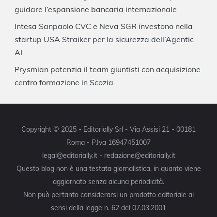
guidare l’espansione bancaria internazionale
Intesa Sanpaolo CVC e Neva SGR investono nella
startup USA Straiker per la sicurezza dell’Agentic
AI
Prysmian potenzia il team giuntisti con acquisizione
centro formazione in Scozia
Copyright © 2025 - Editorially Srl - Via Assisi 21 - 00181
Roma - P.Iva 16947451007
legal@editorially.it - redazione@editorially.it
Questo blog non è una testata giornalistica, in quanto viene
aggiornato senza alcuna periodicità.
Non può pertanto considerarsi un prodotto editoriale ai
sensi della legge n. 62 del 07.03.2001