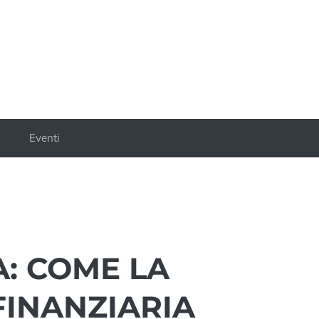
a
Eventi
A: COME LA
FINANZIARIA