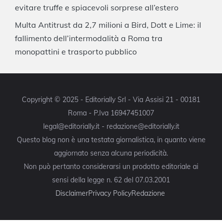
evitare truffe e spiacevoli sorprese all’estero
Multa Antitrust da 2,7 milioni a Bird, Dott e Lime: il
fallimento dell’intermodalità a Roma tra
monopattini e trasporto pubblico
Copyright © 2025 - Editorially Srl - Via Assisi 21 - 00181
Roma - P.Iva 16947451007
legal@editorially.it - redazione@editorially.it
Questo blog non è una testata giornalistica, in quanto viene
aggiornato senza alcuna periodicità.
Non può pertanto considerarsi un prodotto editoriale ai
sensi della legge n. 62 del 07.03.2001
Disclaimer
Privacy Policy
Redazione