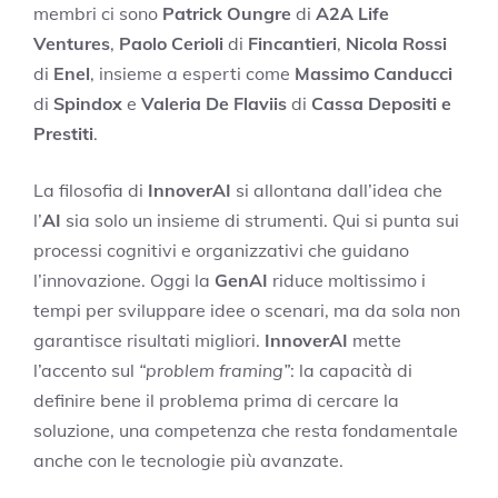
membri ci sono
Patrick Oungre
di
A2A Life
Ventures
,
Paolo Cerioli
di
Fincantieri
,
Nicola Rossi
di
Enel
, insieme a esperti come
Massimo Canducci
di
Spindox
e
Valeria De Flaviis
di
Cassa Depositi e
Prestiti
.
La filosofia di
InnoverAI
si allontana dall’idea che
l’
AI
sia solo un insieme di strumenti. Qui si punta sui
processi cognitivi e organizzativi che guidano
l’innovazione. Oggi la
GenAI
riduce moltissimo i
tempi per sviluppare idee o scenari, ma da sola non
garantisce risultati migliori.
InnoverAI
mette
l’accento sul
“problem framing”
: la capacità di
definire bene il problema prima di cercare la
soluzione, una competenza che resta fondamentale
anche con le tecnologie più avanzate.