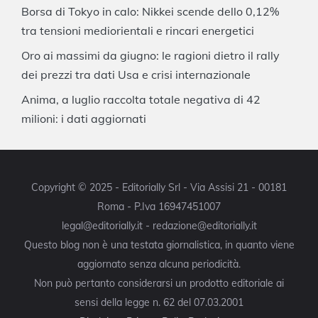
Borsa di Tokyo in calo: Nikkei scende dello 0,12%
tra tensioni mediorientali e rincari energetici
Oro ai massimi da giugno: le ragioni dietro il rally
dei prezzi tra dati Usa e crisi internazionale
Anima, a luglio raccolta totale negativa di 42
milioni: i dati aggiornati
Copyright © 2025 - Editorially Srl - Via Assisi 21 - 00181
Roma - P.Iva 16947451007
legal@editorially.it - redazione@editorially.it
Questo blog non è una testata giornalistica, in quanto viene
aggiornato senza alcuna periodicità.
Non può pertanto considerarsi un prodotto editoriale ai
sensi della legge n. 62 del 07.03.2001