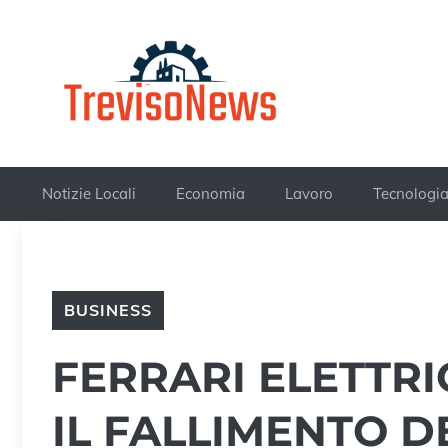
Vai
al
contenuto
Notizie Locali
Economia
Lavoro
Tecnologi
BUSINESS
FERRARI ELETTRI
IL FALLIMENTO D