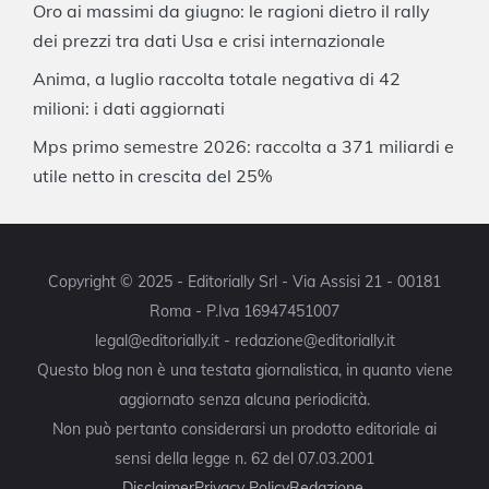
Oro ai massimi da giugno: le ragioni dietro il rally
dei prezzi tra dati Usa e crisi internazionale
Anima, a luglio raccolta totale negativa di 42
milioni: i dati aggiornati
Mps primo semestre 2026: raccolta a 371 miliardi e
utile netto in crescita del 25%
Copyright © 2025 - Editorially Srl - Via Assisi 21 - 00181
Roma - P.Iva 16947451007
legal@editorially.it - redazione@editorially.it
Questo blog non è una testata giornalistica, in quanto viene
aggiornato senza alcuna periodicità.
Non può pertanto considerarsi un prodotto editoriale ai
sensi della legge n. 62 del 07.03.2001
Disclaimer
Privacy Policy
Redazione