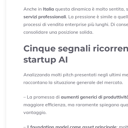
Anche in
Italia
questa dinamica è molto sentita, 
servizi professionali
. La pressione è simile a quel
processi di vendita enterprise più lunghi. Di co
consolidare una posizione solida.
Cinque segnali ricorren
startup AI
Analizzando molti pitch presentati negli ultimi me
raccontano la situazione generale del mercato.
– La promessa di
aumenti generici di produttivit
maggiore efficienza, ma raramente spiegano qua
vantaggio.
– Il
foundation model come asset principale
: mol