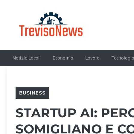
Vai
al
contenuto
Notizie Locali
Economia
Lavoro
Tecnologi
BUSINESS
STARTUP AI: PERC
SOMIGLIANO E CO