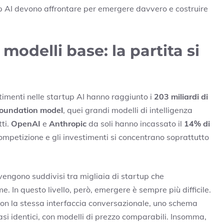
up AI devono affrontare per emergere davvero e costruire
 modelli base: la partita si
estimenti nelle startup AI hanno raggiunto i
203 miliardi di
i foundation model
, quei grandi modelli di intelligenza
tti.
OpenAI
e
Anthropic
da soli hanno incassato il
14% di
competizione e gli investimenti si concentrano soprattutto
 vengono suddivisi tra migliaia di startup che
. In questo livello, però, emergere è sempre più difficile.
con la stessa interfaccia conversazionale, uno schema
uasi identici, con modelli di prezzo comparabili. Insomma,