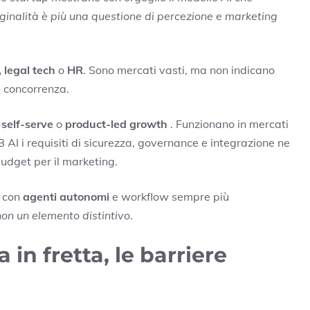
iginalità è più una questione di percezione e marketing
 legal tech
o
HR
. Sono mercati vasti, ma non indicano
a concorrenza.
i
self-serve
o
product-led growth
. Funzionano in mercati
 AI i requisiti di sicurezza, governance e integrazione ne
 budget per il marketing.
p con
agenti autonomi
e workflow sempre più
on un elemento distintivo
.
a in fretta, le barriere