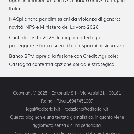
agenzie immobiliari con l’AI: il futuro dell’AI roll-up in
Italia
NASpI anche per dimissioni da violenza di genere:
novità INPS e Ministero del Lavoro 2026
Conti deposito 2026: le migliori offerte per
proteggere e far crescere i tuoi risparmi in sicurezza
Banco BPM apre alla fusione con Crédit Agricole:
Castagna conferma opzione solida e strategica
Copyright © 2025 - Editorially Srl - Via Assisi 21 - 00181
Roma - P.Iva 16947451007
legal@editorially.it - redazione@editorially.it
Questo blog non è una testata giornalistica, in quanto viene
aggiornato senza alcuna periodicità.
Non può pertanto considerarsi un prodotto editoriale ai