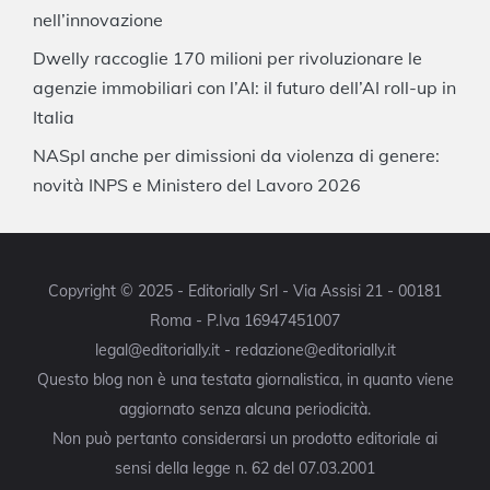
nell’innovazione
Dwelly raccoglie 170 milioni per rivoluzionare le
agenzie immobiliari con l’AI: il futuro dell’AI roll-up in
Italia
NASpI anche per dimissioni da violenza di genere:
novità INPS e Ministero del Lavoro 2026
Copyright © 2025 - Editorially Srl - Via Assisi 21 - 00181
Roma - P.Iva 16947451007
legal@editorially.it - redazione@editorially.it
Questo blog non è una testata giornalistica, in quanto viene
aggiornato senza alcuna periodicità.
Non può pertanto considerarsi un prodotto editoriale ai
sensi della legge n. 62 del 07.03.2001