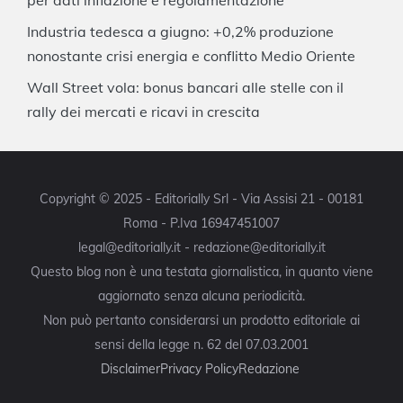
per dati inflazione e regolamentazione
Industria tedesca a giugno: +0,2% produzione
nonostante crisi energia e conflitto Medio Oriente
Wall Street vola: bonus bancari alle stelle con il
rally dei mercati e ricavi in crescita
Copyright © 2025 - Editorially Srl - Via Assisi 21 - 00181
Roma - P.Iva 16947451007
legal@editorially.it - redazione@editorially.it
Questo blog non è una testata giornalistica, in quanto viene
aggiornato senza alcuna periodicità.
Non può pertanto considerarsi un prodotto editoriale ai
sensi della legge n. 62 del 07.03.2001
Disclaimer
Privacy Policy
Redazione