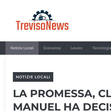
Vai
al
contenuto
Notizie Locali
Economia
Lavoro
Tecnologi
NOTIZIE LOCALI
LA PROMESSA, C
MANUEL HA DECI