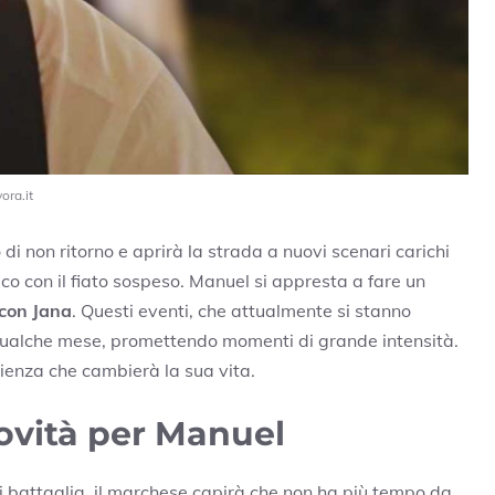
ora.it
i non ritorno e aprirà la strada a nuovi scenari carichi
ico con il fiato sospeso. Manuel si appresta a fare un
 con Jana
. Questi eventi, che attualmente si stanno
 qualche mese, promettendo momenti di grande intensità.
enza che cambierà la sua vita.
ovità per Manuel
di battaglia, il marchese capirà che non ha più tempo da