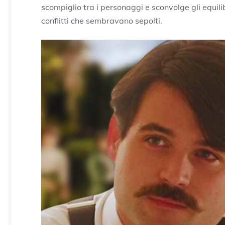
scompiglio tra i personaggi e sconvolge gli equilib
conflitti che sembravano sepolti.