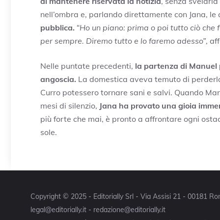
di mantenere riservata la notizia
, senza svelarl
nell’ombra e, parlando direttamente con Jana, le 
pubblica.
“
Ho un piano: prima o poi tutto ciò che
per sempre. Diremo tutto e lo faremo adesso”
, a
Nelle puntate precedenti,
la partenza di Manuel 
angoscia.
La domestica aveva temuto di perderlo 
Curro potessero tornare sani e salvi. Quando Man
mesi di silenzio,
Jana ha provato una gioia imm
più forte che mai, è pronto a affrontare ogni ostac
sole.
Copyright © 2025 - Editorially Srl - Via Assisi 21 - 00181 
legal@editorially.it - redazione@editorially.it