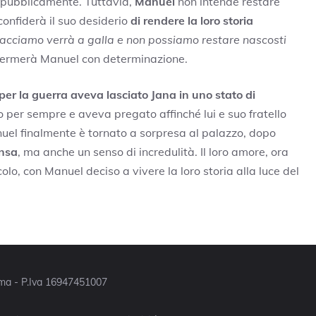
a pubblicamente. Tuttavia,
Manuel
non intende restare
confiderà il suo desiderio
di rendere la loro storia
 facciamo verrà a galla e non possiamo restare nascosti
ffermerà Manuel con determinazione.
per la guerra aveva lasciato Jana in uno stato di
per sempre e aveva pregato affinché lui e suo fratello
uel finalmente è tornato a sorpresa al palazzo, dopo
ensa
, ma anche un senso di incredulità. Il loro amore, ora
olo, con Manuel deciso a vivere la loro storia alla luce del
Roma - P.Iva 16947451007