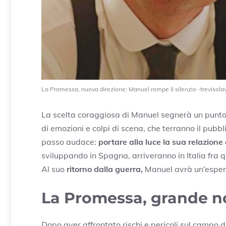
La Promessa, nuova direzione: Manuel rompe il silenzio -trevisolav
La scelta coraggiosa di Manuel segnerà un punto d
di emozioni e colpi di scena, che terranno il pubbl
passo audace:
portare alla luce la sua relazione
sviluppando in Spagna, arriveranno in Italia fra
Al suo
ritorno dalla guerra,
Manuel avrà un’esperi
La Promessa, grande n
Dopo aver affrontato rischi e pericoli sul campo 