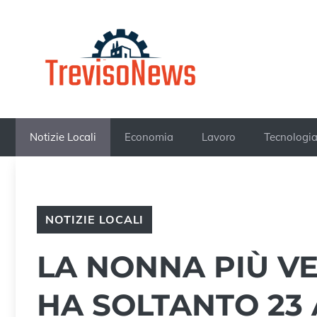
Vai
al
contenuto
Notizie Locali
Economia
Lavoro
Tecnologi
NOTIZIE LOCALI
LA NONNA PIÙ V
HA SOLTANTO 23 