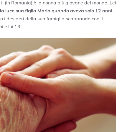
sti (in Romania) è la nonna più giovane del mondo. Lei
a luce sua figlia Maria quando aveva solo 12 anni.
 i desideri della sua famiglia scappando con il
i e lui 13.