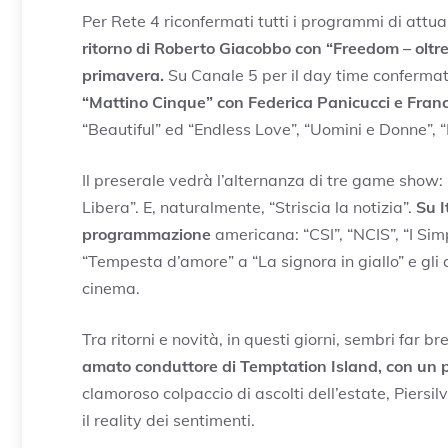
Per Rete 4 riconfermati tutti i programmi di attu
ritorno di Roberto Giacobbo con “Freedom – oltre 
primavera.
Su Canale 5 per il day time confermat
“Mattino Cinque” con Federica Panicucci e Fran
“Beautiful” ed “Endless Love”, “Uomini e Donne”,
Il preserale vedrà l’alternanza di tre game show: 
Libera”. E, naturalmente, “Striscia la notizia”.
Su I
programmazione
americana: “CSI”, “NCIS”, “I Simp
“Tempesta d’amore” a “La signora in giallo” e gli
cinema.
Tra ritorni e novità, in questi giorni, sembri far br
amato conduttore di Temptation Island, con un po
clamoroso colpaccio di ascolti dell’estate, Piers
il reality dei sentimenti.