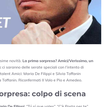
ssime novità.
La prima sorpresa? Amici/Verissimo, un
o:
ci saranno delle serate speciali con l’intento di
 talent Amici: Maria De Filippi e Silvia Toffanin
 Toffanin. Riconfermati Il Volo e Pio e Amedeo.
orpresa: colpo di scena
ria De Filippi
: “Tú sí que vales”, “C’è Posta per te”,