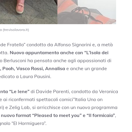
a (trevisolavora.it)
nde Fratello” condotto da Alfonso Signorini e, a metà
otta.
Nuovo appuntamento anche con “L’Isola dei
vio Berlusconi ha pensato anche agli appassionati di
, Pooh, Vasco Rossi, Annalisa
e anche un grande
edicato a Laura Pausini.
nta “Le Iene”
di Davide Parenti, condotto da Veronica
tre ai riconfermati spettacoli comici”Italia Uno on
pari) e Zelig Lab, si arricchisce con un nuovo programma
l nuovo format “Pleased to meet you” e “Il formicaio”
,
nolo “El Hormiguero”.