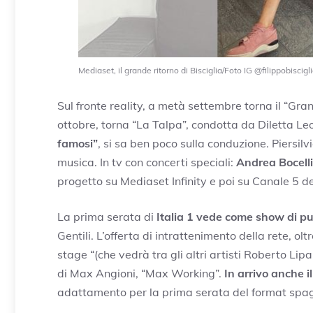
Mediaset, il grande ritorno di Bisciglia/Foto IG @filippobiscigli
Sul fronte reality, a metà settembre torna il “Gra
ottobre, torna “La Talpa”, condotta da Diletta Le
famosi”
, si sa ben poco sulla conduzione. Piersil
musica. In tv con concerti speciali:
Andrea Bocelli
progetto su Mediaset Infinity e poi su Canale 5 d
La prima serata di
Italia 1 vede come show di pu
Gentili. L’offerta di intrattenimento della rete, ol
stage “(che vedrà tra gli altri artisti Roberto Li
di Max Angioni, “Max Working”.
In arrivo anche i
adattamento per la prima serata del format spag