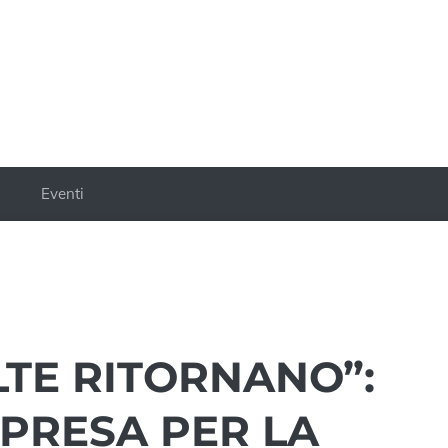
a
Eventi
LTE RITORNANO”:
PRESA PER LA