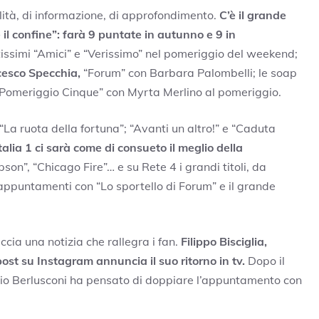
alità, di informazione, di approfondimento.
C’è il grande
il confine”: farà 9 puntate in autunno e 9 in
issimi “Amici” e “Verissimo” nel pomeriggio del weekend;
cesco Specchia,
“Forum” con Barbara Palombelli; le soap
 “Pomeriggio Cinque” con Myrta Merlino al pomeriggio.
“La ruota della fortuna”; “Avanti un altro!” e “Caduta
talia 1 ci sarà come di consueto il meglio della
son”, “Chicago Fire”… e su Rete 4 i grandi titoli, da
 appuntamenti con “Lo sportello di Forum” e il grande
eccia una notizia che rallegra i fan.
Filippo Bisciglia,
st su Instagram annuncia il suo ritorno in tv.
Dopo il
ilvio Berlusconi ha pensato di doppiare l’appuntamento con