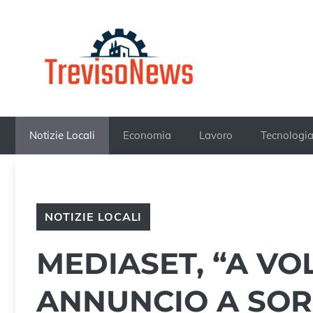
Vai
al
contenuto
Notizie Locali
Economia
Lavoro
Tecnologi
NOTIZIE LOCALI
MEDIASET, “A VO
ANNUNCIO A SOR