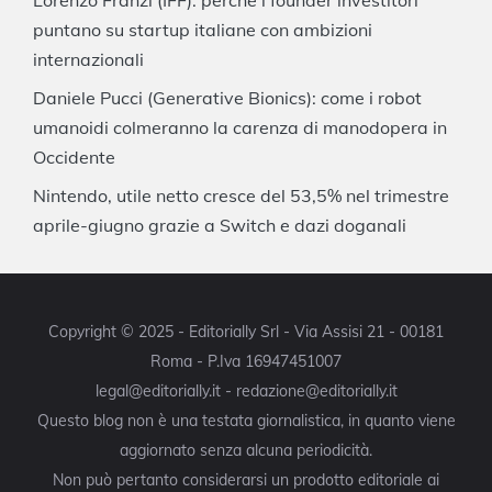
Lorenzo Franzi (IFF): perché i founder investitori
puntano su startup italiane con ambizioni
internazionali
Daniele Pucci (Generative Bionics): come i robot
umanoidi colmeranno la carenza di manodopera in
Occidente
Nintendo, utile netto cresce del 53,5% nel trimestre
aprile-giugno grazie a Switch e dazi doganali
Copyright © 2025 - Editorially Srl - Via Assisi 21 - 00181
Roma - P.Iva 16947451007
legal@editorially.it - redazione@editorially.it
Questo blog non è una testata giornalistica, in quanto viene
aggiornato senza alcuna periodicità.
Non può pertanto considerarsi un prodotto editoriale ai