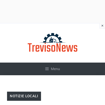
×
Vai
al
contenuto
Menu
NOTIZIE LOCALI