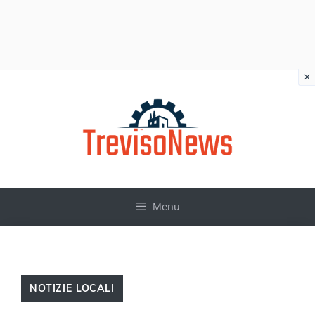
×
Vai
al
contenuto
Menu
NOTIZIE LOCALI