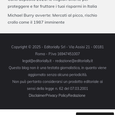
proteggere e far fruttare i tuoi risparmi in Italia
Michael Burry avverte: Mercati al picco, rischio
crollo come il 1987 imminente
Copyright © 2025 - Editorially Srl - Via Assisi 21 - 00181
Roma - P.Iva 16947451007
legal@editorially.it - redazione@editorially.it
Questo blog non è una testata giornalistica, in quanto viene
aggiornato senza alcuna periodicità.
Non può pertanto considerarsi un prodotto editoriale ai
sensi della legge n. 62 del 07.03.2001
Disclaimer
Privacy Policy
Redazione