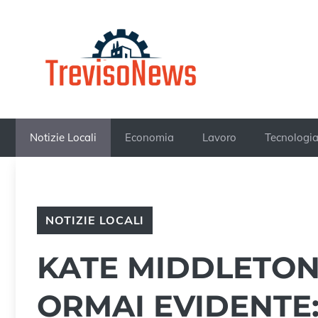
Vai
al
contenuto
Notizie Locali
Economia
Lavoro
Tecnologi
NOTIZIE LOCALI
KATE MIDDLETON 
ORMAI EVIDENTE: 