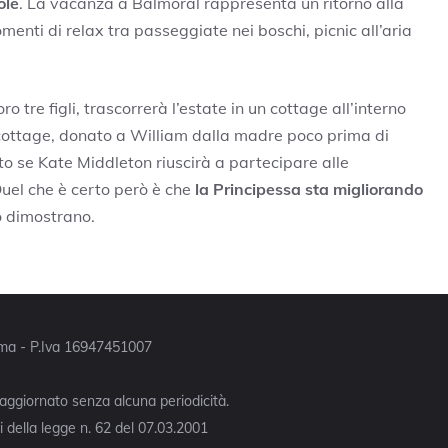
ole
. La vacanza a Balmoral rappresenta un ritorno alla
enti di relax tra passeggiate nei boschi, picnic all’aria
o tre figli, trascorrerà l’estate in un cottage all’interno
ottage, donato a William dalla madre poco prima di
to se Kate Middleton riuscirà a partecipare alle
 Quel che è certo però è che
la Principessa sta migliorando
o dimostrano.
Roma - P.Iva 16947451007
 aggiornato senza alcuna periodicità.
 della legge n. 62 del 07.03.2001