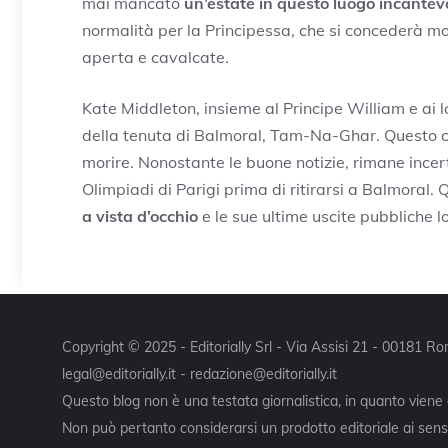
mai mancato
un’estate in questo luogo incantev
normalità per la Principessa, che si concederà mom
aperta e cavalcate.
Kate Middleton, insieme al Principe William e ai lor
della tenuta di Balmoral, Tam-Na-Ghar. Questo c
morire. Nonostante le buone notizie, rimane incer
Olimpiadi di Parigi prima di ritirarsi a Balmoral.
a vista d’occhio
e le sue ultime uscite pubbliche l
Copyright © 2025 - Editorially Srl - Via Assisi 21 - 00181 
legal@editorially.it - redazione@editorially.it
Questo blog non è una testata giornalistica, in quanto viene
Non può pertanto considerarsi un prodotto editoriale ai sensi