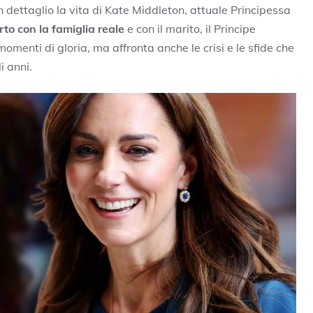
dettaglio la vita di Kate Middleton, attuale Principessa
rto con la famiglia reale
e con il marito, il Principe
momenti di gloria, ma affronta anche le crisi e le sfide che
i anni.