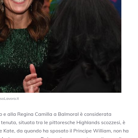
soLavora.it
lo e alla Regina Camilla a Balmoral è considerata
 tenuta, situata tra le pittoresche Highlands scozzesi, è
, e Kate, da quando ha sposato il Principe William, non ha