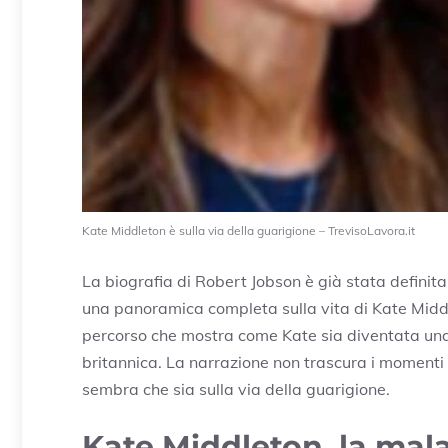
Kate Middleton è sulla via della guarigione – TrevisoLavora.it
La biografia di Robert Jobson è già stata definita 
una panoramica completa sulla vita di Kate Middleto
percorso che mostra come Kate sia diventata una 
britannica. La narrazione non trascura i momenti di
sembra che sia sulla via della guarigione.
Kate Middleton, la malat