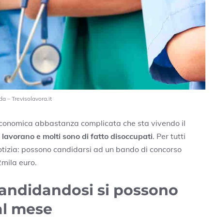
a – Trevisolavora.it
 economica abbastanza complicata che sta vivendo il
e lavorano e molti sono di fatto disoccupati
. Per tutti
notizia: possono candidarsi ad un bando di concorso
2mila euro.
candidandosi si possono
al mese